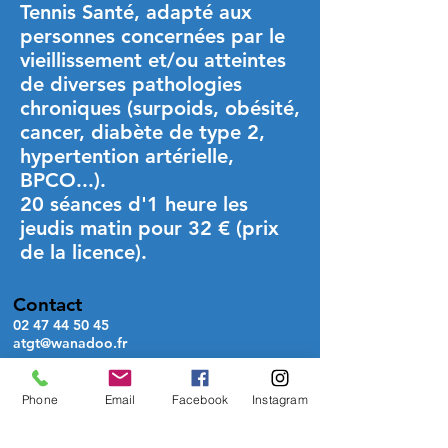
Tennis Santé, adapté aux
personnes concernées par le
vieillissement et/ou atteintes
de diverses pathologies
chroniques (surpoids, obésité,
cancer, diabète de type 2,
hypertention artérielle,
BPCO...).
20 séances d'1 heure les
jeudis matin pour 32 € (prix
de la licence).
Contact
02 47 44 50 45
atgt@wanadoo.fr
Adresse
Allée Suzanne Lenglen
Phone
Email
Facebook
Instagram
37000 Tours
Heures d'ouverture