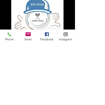
Phone
Email
Facebook
Instagram
"ALLEZ L'ATG TOURS, ENSEMBLE PLUS FORT ! "
Contact
02 47 44 50 45
atgt@wanadoo.fr
Adresse
Allée Suzanne Lenglen